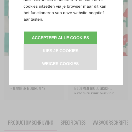
cookies uitzetten via je browser maar dit kan
het functioneren van onze website negatief
aantasten.
ACCEPTEER ALLE COOKIES
KIES JE COOKIES
€
10,95
€
13,95
WEIGER COOKIES
per
meter
per
meter
WIT (NATURAL) GROEN RUITEN
WIT (NATURAL) ROOD
BIOLOGISCHE POPLIN KATOEN
(ORANJE) GROEN DAISY
- JENNIFER BOURON *S
BLOEMEN BIOLOGISCH
KATOENEN FIJNE BABY RIB
TRICOT - JENNIFER BOURON
(OP=OP)
PRODUCTOMSCHRIJVING
SPECIFICATIES
WASVOORSCHRIFTEN