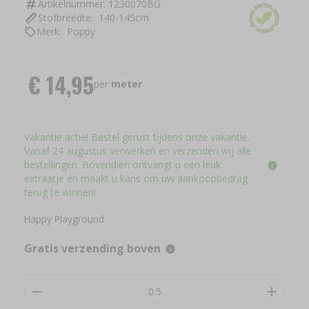
Artikelnummer:
1230070BG
Stofbreedte:
140-145cm
Merk:
Poppy
€
14,95
Nederland vanaf €
per
meter
150,00
België vanaf € 200,00
Vakantie actie! Bestel gerust tijdens onze vakantie.
Duitsland vanaf €
Vanaf 24 augustus verwerken en verzenden wij alle
400,00
bestellingen. Bovendien ontvangt u een leuk
Ook van toepassing op
extraatje én maakt u kans om uw aankoopbedrag
Frankrijk, Denemarken,
terug te winnen!
Luxemburg, Monaco en
Oostenrijk
Happy Playground
Gratis verzending boven