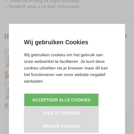
Snelle verzending uit eigen voorraad
Kwaliteit waar u op kunt vertrouwen
MOOI TE COMBINEREN MET
Wij gebruiken Cookies
Wij gebruiken cookies om het gebruik van
onze webwinkel te faciliteren. Je kunt deze
cookies uitzetten via je browser maar dit kan
het functioneren van onze website negatief
aantasten.
ACCEPTEER ALLE COOKIES
€
10,95
€
6,00
KIES JE COOKIES
per
meter
per
stuk
WEIGER COOKIES
WIT COGNAC GROEN CACAO
COGNAC GÜTERMANN GAREN -