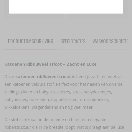
INDIAAN DIEREN VOS, LEEUW,
650
GIRAF, LUIAARD EN TAKJES
DIGITAAL KATOEN
PRODUCTOMSCHRIJVING
SPECIFICATIES
WASVOORSCHRIFTEN
Katoenen Ribfluweel Tricot – Zacht en Luxe
Deze
katoenen ribfluweel tricot
is heerlijk zacht en voelt als
een katoenen velours stof. Perfect voor het naaien van diverse
kledingstukken en babyaccessoires, zoals babydekentjes,
babynestjes, boxkleden, trappelzakken, omslagdoeken,
wikkeldekens, wagendekens en nog veel meer.
De stof is rekbaar in de breedte en heeft een elegante
ribbelstructuur die in de breedte loopt, wat bijdraagt aan de luxe