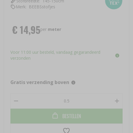
Stofbreedte:
145-150cm
Merk:
BEEBSstofjes
Nederland vanaf €
150,00
€
14,95
België vanaf € 200,00
per
meter
Duitsland vanaf €
400,00
Ook van toepassing op
Voor 11:00 uur besteld, vandaag gegarandeerd
Frankrijk, Denemarken,
verzonden
Luxemburg, Monaco en
Oostenrijk
Gratis verzending boven
BESTELLEN