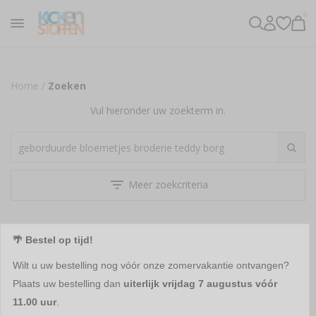
Home
/
Zoeken
Vul hieronder uw zoekterm in.
filter_list
Meer zoekcriteria
🌴 Bestel op tijd!
3
resultaten voor
|
Sorteer op:
Wilt u uw bestelling nog vóór onze zomervakantie ontvangen?
Plaats uw bestelling dan
uiterlijk vrijdag 7 augustus vóór
11.00 uur
.