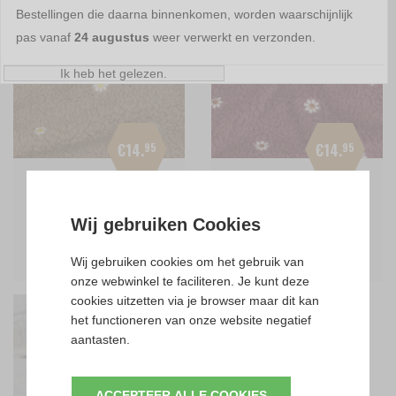
Bestellingen die daarna binnenkomen, worden waarschijnlijk
pas vanaf
24 augustus
weer verwerkt en verzonden.
Ik heb het gelezen.
€14.
95
€14.
95
per meter
per meter
BEIGE WIT GEEL
MAUVE WIT COGNAC
Wij gebruiken Cookies
GEBORDUURDE BLOEMETJES
GEBORDUURDE BLOEMETJES
BRODERIE TEDDY BORG
BRODERIE TEDDY BORG
Wij gebruiken cookies om het gebruik van
onze webwinkel te faciliteren. Je kunt deze
cookies uitzetten via je browser maar dit kan
het functioneren van onze website negatief
aantasten.
ACCEPTEER ALLE COOKIES