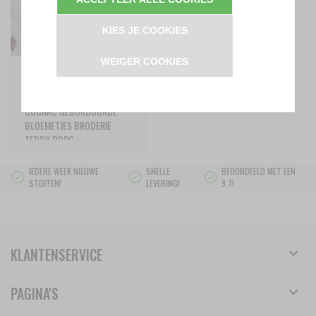
KIES JE COOKIES
€14.
95
WEIGER COOKIES
per meter
WIT (OFF WHITE) MAUVE
COGNAC GEBORDUURDE
BLOEMETJES BRODERIE
TEDDY BORG
IEDERE WEEK NIEUWE
SNELLE
BEOORDEELD MET EEN
STOFFEN!
LEVERING!
9.7!
KLANTENSERVICE
PAGINA'S